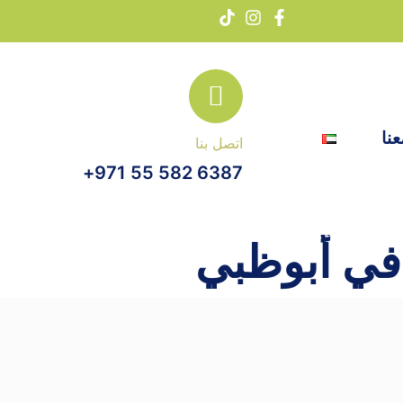
نا
اتصل بنا
6387 582 55 971+
في أبوظبي