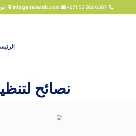
خطي
6387 582 55 971+
info@alrabwallc.com
ابو
لى
لمحتوى
الرئيس
نصائح لتنظ