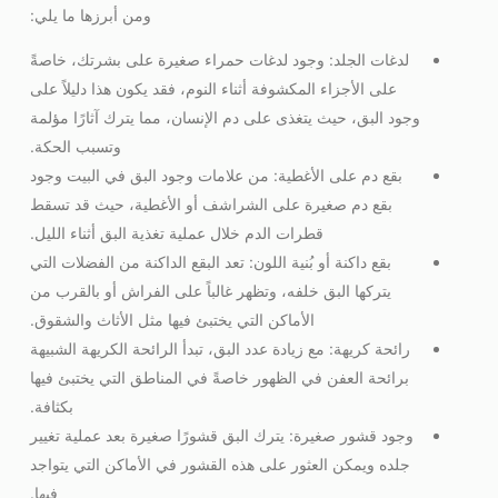
ومن أبرزها ما يلي:
لدغات الجلد: وجود لدغات حمراء صغيرة على بشرتك، خاصةً
على الأجزاء المكشوفة أثناء النوم، فقد يكون هذا دليلاً على
وجود البق، حيث يتغذى على دم الإنسان، مما يترك آثارًا مؤلمة
وتسبب الحكة.
بقع دم على الأغطية: من علامات وجود البق في البيت وجود
بقع دم صغيرة على الشراشف أو الأغطية، حيث قد تسقط
قطرات الدم خلال عملية تغذية البق أثناء الليل.
بقع داكنة أو بُنية اللون: تعد البقع الداكنة من الفضلات التي
يتركها البق خلفه، وتظهر غالباً على الفراش أو بالقرب من
الأماكن التي يختبئ فيها مثل الأثاث والشقوق.
رائحة كريهة: مع زيادة عدد البق، تبدأ الرائحة الكريهة الشبيهة
برائحة العفن في الظهور خاصةً في المناطق التي يختبئ فيها
بكثافة.
وجود قشور صغيرة: يترك البق قشورًا صغيرة بعد عملية تغيير
جلده ويمكن العثور على هذه القشور في الأماكن التي يتواجد
فيها.