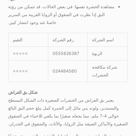
مشاهدة الحشرة نفسها: في بعض الحالات، قد تتمكن من رؤية
البق إذا نظرت في الشقوق أو الزوايا القريبة من السرير
خاصةً عند وجود انتشار كبير.
اسم الشركة
رقم الشركة
التقيم
الربوة
0555826387
⭐⭐⭐⭐⭐
شركة مكافحة
⭐⭐⭐⭐⭐
024484560
الحشرات
شكل بق الفراش
يعتبر بق الفراش من الحشرات الصغيرة ذات الشكل المسطح
والمستدير، ولونه بني مائل إلى الحمرة كمل يبلغ حجم البق البالغ
حوالي 4-7 ملم، مما يجعله صغيرًا بما يكفي للاختباء في الشقوق
الصغيرة والأماكن الضيقة مثل الزوايا، والأثاث، والشقوق في الجدران.
يتميز بق الفراش بجسمه المسطح قبل التغذية، والذي يصبح منتفخًا