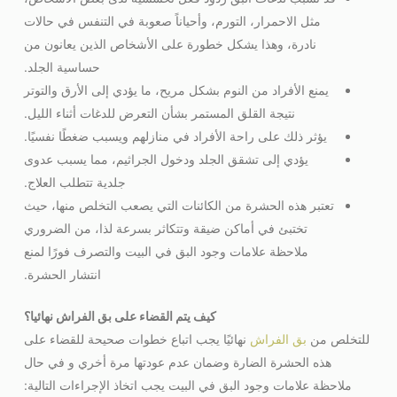
مثل الاحمرار، التورم، وأحياناً صعوبة في التنفس في حالات
نادرة، وهذا يشكل خطورة على الأشخاص الذين يعانون من
حساسية الجلد.
يمنع الأفراد من النوم بشكل مريح، ما يؤدي إلى الأرق والتوتر
نتيجة القلق المستمر بشأن التعرض للدغات أثناء الليل.
يؤثر ذلك على راحة الأفراد في منازلهم ويسبب ضغطًا نفسيًا.
يؤدي إلى تشقق الجلد ودخول الجراثيم، مما يسبب عدوى
جلدية تتطلب العلاج.
تعتبر هذه الحشرة من الكائنات التي يصعب التخلص منها، حيث
تختبئ في أماكن ضيقة وتتكاثر بسرعة لذا، من الضروري
ملاحظة علامات وجود البق في البيت والتصرف فورًا لمنع
انتشار الحشرة.
كيف يتم القضاء على بق الفراش نهائيا؟
للتخلص من
بق الفراش
نهائيًا يجب اتباع خطوات صحيحة للقضاء على
هذه الحشرة الضارة وضمان عدم عودتها مرة أخري و في حال
ملاحظة علامات وجود البق في البيت يجب اتخاذ الإجراءات التالية: