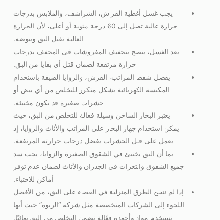
يجب غسل أغطية الفراش، الشراشف، والملابس بدرجات
حرارة عالية تصل إلى 60 درجة مئوية أو أعلى، لأن الحرارة
العالية تقتل البق وبيوضه.
بعد الغسل، ينصح بتجفيف المفروشات في المجفف بدرجات
حرارة مرتفعة لضمان قتل أي بقايا من البق.
يفضل شفط المراتب، الفرش، والزوايا الضيقة باستخدام
المكنسة الكهربائية بشكل متكرر للتخلص من أي بيض أو
حشرات صغيرة قد تكون مختبئة.
يعتبر البخار الساخن وسيلة فعالة للتخلص من البق، حيث
يمكن استخدام جهاز البخار على المراتب والأثاث والزوايا، إذ
يعمل على قتل الحشرات بفضل درجات حرارته المرتفعة.
بما أن البق يختبئ في الشقوق الصغيرة والزوايا، يجب سد
جميع الشقوق والثغرات في الجدران والأثاث لضمان عدم توفر
أماكن للاختباء.
إذا لم تنجح الطرق المنزلية في القضاء على البق، من الأفضل
اللجوء إلى الشركات المتخصصة مثل شركة “الربوة” حيث أنها
تستخدم مواد وأجهزة فعّالة تضمن التخلص من البق نهائيًا.