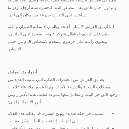
وذو لون أحمر غامق بعد امتصاص الدم. للحشرة ستة أرجل، وهو ما
يساعدها على التحرك بسرعة من مكان إلى آخر.
كما أن بق الفراش لا يملك أجنحة وبالتالي لا يمكنه الطيران و لكنه
يعتمد على الزحف للانتقال وتتركز عيونه الصغيرة على الجانبين،
وتحتوي رأسه على خرطوم يستخدم لامتصاص الدم من جسم
الإنسان.
أضرار بق الفراش
يعد بق الفراش من الحشرات الضارة التي تسبب العديد من
المشكلات الصحية والنفسية للأفراد، ولهذا ينصح بملاحظة علامات
وجود البق في البيت والتعامل معها بسرعة لتجنب هذه الأضرار ومن
أبرز الأضرار ما يلي:
تتسبب في حكة شديدة وتهيج البشرة. قد تتفاقم هذه الحكة
إلى التهابات إذا تم حك الجلد بشكل مفرط.
قد تسبب لدغات البق ردود فعل تحسسية لدى بعض الأشخاص،