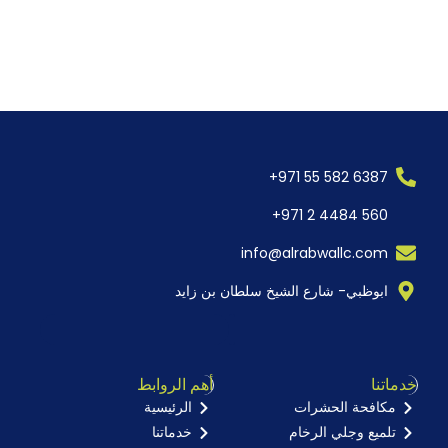
6387 582 55 971+
560 4484 2 971+
info@alrabwallc.com
ابوظبي- شارع الشيخ سلطان بن زايد
خدماتنا
أهم الروابط
مكافحة الحشرات
الرئيسية
تلميع وجلي الرخام
خدماتنا