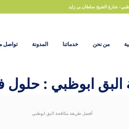
ظبي- شارع الشيخ سلطان بن زايد
ية
من نحن
خدماتنا
المدونة
تواصل مع
لبق ابوظبي : حلول فعا