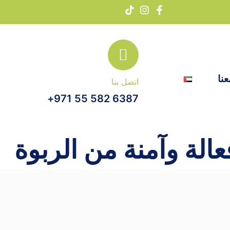
نا
اتصل بنا
6387 582 55 971+
لة وآمنة من الربوة