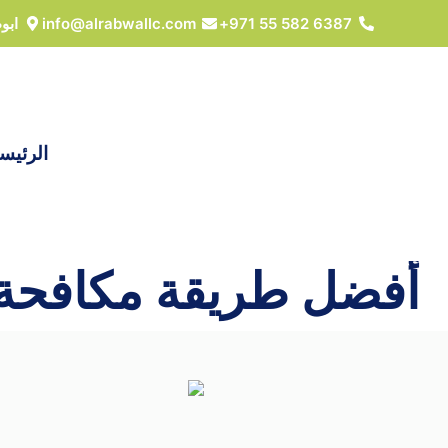
خطي
6387 582 55 971+
info@alrabwallc.com
ابو
لى
لمحتوى
الرئيس
أفضل طريقة مكافحة ا