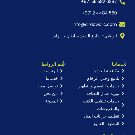
6387 582 55 971+
560 4484 2 971+
info@alrabwallc.com
ابوظبي- شارع الشيخ سلطان بن زايد
خدماتنا
أهم الروابط
مكافحة الحشرات
الرئيسية
تلميع وجلي الرخام
خدماتنا
خدمات التعقيم والتطهير
تواصل معنا
توريد عمال النظافة
من نحن
خدمات تنظيف الكنب
المدونة
والمفروشات
تنظيف خزانات المياه
التنظيف العميق