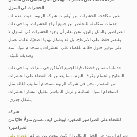
الحشرات في المنزل
تعتبر مكافحة الحشرات من أولويات شركة الربوة، حيث نقدم لك
خدمات متكاملة للتخلص من جميع أنواع الحشرات، بما في ذلك
الصراصير والنمل والبق، نحن نعلم أن وجود الحشرات في المنزل لا
يقتصر فقط على الانزعاج، بل قد يشكل تهديدًا صحيًا، لذلك، نعمل
على توفير حلول فعّالة للقضاء على الحشرات باستخدام مواد آمنة
وصديقة للبيئة.
خدماتنا تتضمن فحصًا دقيقًا لجميع الأماكن في منزلك، بما في ذلك
المطبخ والحمام وغرف النوم، مما يضمن لك القضاء على الحشرات
من المصدر، نحن في شركة الربوة نستخدم أساليب فعّالة مثل
استخدام المواد السائلة والرش المباشر لتقليل انتشار الحشرات
بشكل جذري.
شركة
للقضاء على الصراصير الصغيرة ابوظبي
كيف تضمن منزلًا خاليًا من
الصراصير؟
شركة الربوة هي الخيار المثالي إذا كنت تبحث عن شركة
القضاء على