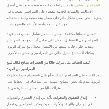
الصراصير أبوظبي
، تقدم شركتنا خدمات متخصصة تعتمد على أفضل
الأساليب والتقنيات الحديثة للقضاء على الصراصير الصغيرة في
منزلك، نحن نعمل بشكل دائم على ضمان بيئة صحية وآمنة باستخدام
مواد غير سامة وآمنة للأسطح والمفروشات.
تتضمن خدماتنا مكافحة الحشرات بشكل شامل لضمان عدم عودة
الصراصير في المستقبل، نعمل على تحليل أسباب وجود الصراصير
وتقديم حلول فعّالة تمنعها من الانتشار مجددًا، مع شركة الربوة،
يمكنك الاستمتاع بمنزل خالي من الصراصير والحشرات الأخرى.
كيفية الحفاظ على منزلك خاليًا من الحشرات نصائح فعّالة لمنع
الصراصير من العودة
بعد القضاء على الصراصير الصغيرة أبوظبي باستخدام خدمات شركة
الربوة، نقدم لك بعض النصائح المهمة التي تساعدك في الحفاظ على
منزلك خاليًا من الحشرات لفترة طويلة:
إغلاق الشقوق والفجوات
: تأكد من إغلاق الشقوق والفجوات
في الجدران والنوافذ والأبواب، حيث يمكن للصراصير أن تدخل